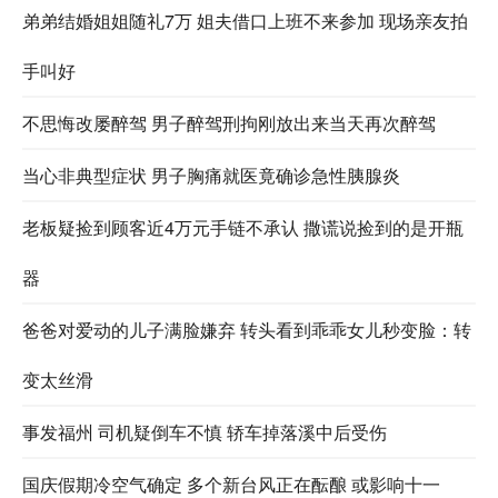
弟弟结婚姐姐随礼7万 姐夫借口上班不来参加 现场亲友拍
手叫好
不思悔改屡醉驾 男子醉驾刑拘刚放出来当天再次醉驾
当心非典型症状 男子胸痛就医竟确诊急性胰腺炎
老板疑捡到顾客近4万元手链不承认 撒谎说捡到的是开瓶
器
爸爸对爱动的儿子满脸嫌弃 转头看到乖乖女儿秒变脸：转
变太丝滑
事发福州 司机疑倒车不慎 轿车掉落溪中后受伤
国庆假期冷空气确定 多个新台风正在酝酿 或影响十一