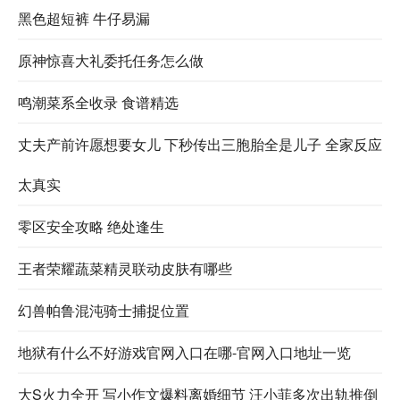
黑色超短裤 牛仔易漏
原神惊喜大礼委托任务怎么做
鸣潮菜系全收录 食谱精选
丈夫产前许愿想要女儿 下秒传出三胞胎全是儿子 全家反应
太真实
零区安全攻略 绝处逢生
王者荣耀蔬菜精灵联动皮肤有哪些
幻兽帕鲁混沌骑士捕捉位置
地狱有什么不好游戏官网入口在哪-官网入口地址一览
大S火力全开 写小作文爆料离婚细节 汪小菲多次出轨推倒