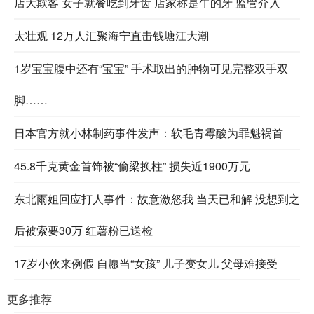
店大欺客 女子就餐吃到牙齿 店家称是牛的牙 监管介入
太壮观 12万人汇聚海宁直击钱塘江大潮
1岁宝宝腹中还有“宝宝” 手术取出的肿物可见完整双手双
脚……
日本官方就小林制药事件发声：软毛青霉酸为罪魁祸首
45.8千克黄金首饰被“偷梁换柱” 损失近1900万元
东北雨姐回应打人事件：故意激怒我 当天已和解 没想到之
后被索要30万 红薯粉已送检
17岁小伙来例假 自愿当“女孩” 儿子变女儿 父母难接受
更多推荐