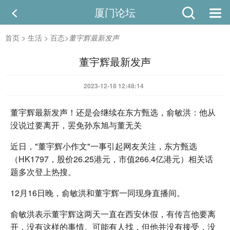
厦门论坛
首页
>
生活
>
百态
>
董宇辉最新发声
董宇辉最新发声
2023-12-18 12:48:14
董宇辉最新发声！还是会继续在东方甄选，俞敏洪：他从
没说过要离开，罢免孙东旭与董无关
近日，"董宇辉小作文"一事引起网友关注，东方甄选
（HK1797，股价26.25港元，市值266.4亿港元）相关话
题多次登上热搜。
12月16日晚，俞敏洪和董宇辉一同现身直播间。
俞敏洪表示董宇辉这两天一直在西安休假，有传言他要离
开，没有这样的事情。可能有人找，但他并没有接受，没