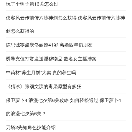
玩了个锤子第13关怎么过
侠客风云传前传六脉神剑怎么获得 侠客风云传前传六脉神
剑怎么获得的
陈思诚零点庆佟丽娅41岁 离婚四年仍朋友
诱导充值打赏发送淫秽物品 数名女主播涉案
中药材“养生月饼”大卖 真的养生吗
《猎冰》张颂文演的毒枭原型有多狂
保卫萝卜4 浪漫七夕第6关攻略 如何轻松通过 保卫萝卜4
的浪漫七夕第6关？
刀塔2先知角色技能介绍