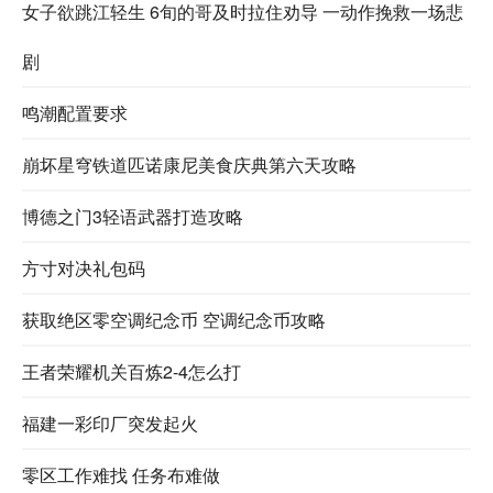
女子欲跳江轻生 6旬的哥及时拉住劝导 一动作挽救一场悲
剧
鸣潮配置要求
崩坏星穹铁道匹诺康尼美食庆典第六天攻略
博德之门3轻语武器打造攻略
方寸对决礼包码
获取绝区零空调纪念币 空调纪念币攻略
王者荣耀机关百炼2-4怎么打
福建一彩印厂突发起火
零区工作难找 任务布难做