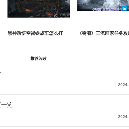
黑神话悟空褐铁战车怎么打
《鸣潮》三流画家任务攻
推荐阅读
录
2024-
置一览
2024-