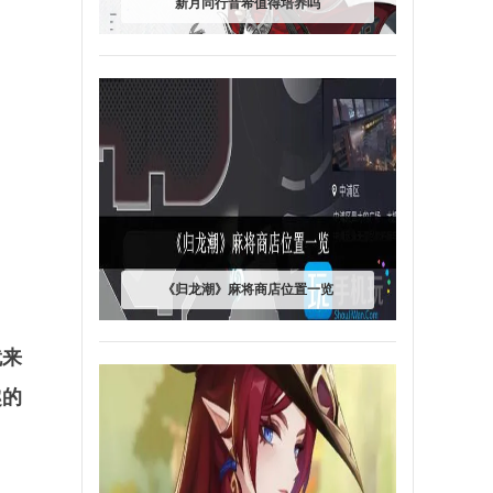
新月同行音希值得培养吗
《归龙潮》麻将商店位置一览
就来
趣的