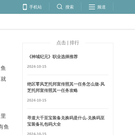
手机站
搜索
频道
点击 | 排行
《神域纪元》职业选择推荐
2024-10-15
？鱼
面就
绝区零风芝托邦宣传照其一任务怎么做-风
芝托邦宣传照其一任务攻略
2024-10-15
塘里
寻道大千至宝装备兑换码是什么-兑换码至
宝装备礼包码大全
有鱼
2024-10-15