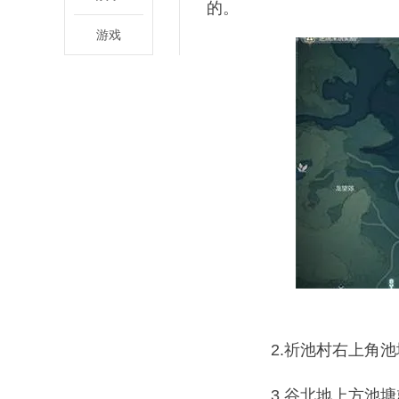
的。
游戏
2.祈池村右上角池
3.谷北地上方池塘