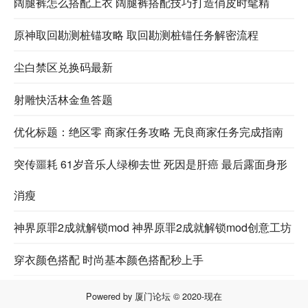
阔腿裤怎么搭配上衣 阔腿裤搭配技巧打造俏皮时髦精
原神取回勘测桩锚攻略 取回勘测桩锚任务解密流程
尘白禁区兑换码最新
射雕快活林金鱼答题
优化标题：绝区零 商家任务攻略 无良商家任务完成指南
突传噩耗 61岁音乐人绿柳去世 死因是肝癌 最后露面身形
消瘦
神界原罪2成就解锁mod 神界原罪2成就解锁mod创意工坊
穿衣颜色搭配 时尚基本颜色搭配秒上手
Powered by
厦门论坛
© 2020-现在