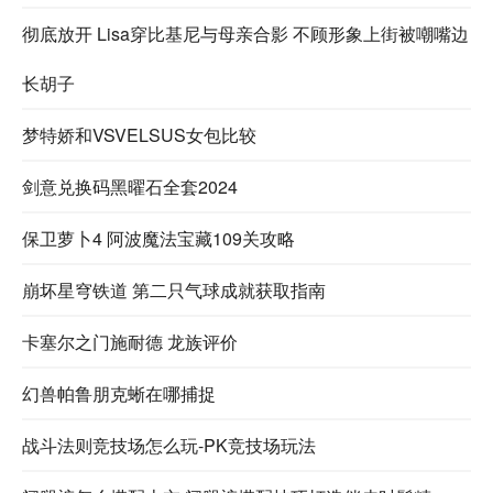
彻底放开 Lisa穿比基尼与母亲合影 不顾形象上街被嘲嘴边
长胡子
梦特娇和VSVELSUS女包比较
剑意兑换码黑曜石全套2024
保卫萝卜4 阿波魔法宝藏109关攻略
崩坏星穹铁道 第二只气球成就获取指南
卡塞尔之门施耐德 龙族评价
幻兽帕鲁朋克蜥在哪捕捉
战斗法则竞技场怎么玩-PK竞技场玩法