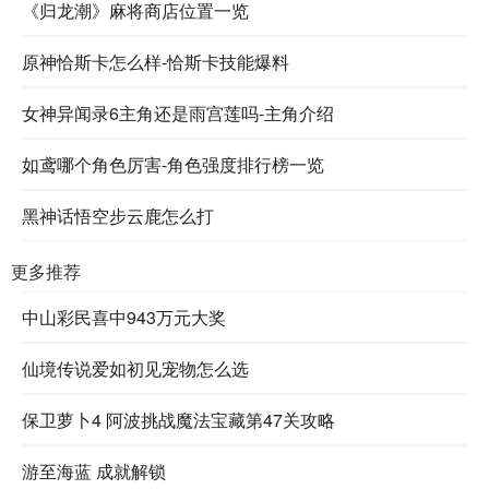
《归龙潮》麻将商店位置一览
原神恰斯卡怎么样-恰斯卡技能爆料
女神异闻录6主角还是雨宫莲吗-主角介绍
如鸢哪个角色厉害-角色强度排行榜一览
黑神话悟空步云鹿怎么打
更多推荐
中山彩民喜中943万元大奖
仙境传说爱如初见宠物怎么选
保卫萝卜4 阿波挑战魔法宝藏第47关攻略
游至海蓝 成就解锁