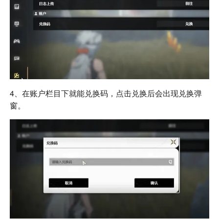
4、在账户栏目下就能兑换码，点击兑换后会出现兑换弹
窗。