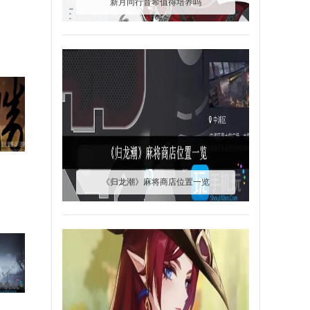
新月同行音希值得培养吗
《归龙潮》麻将商店位置一览