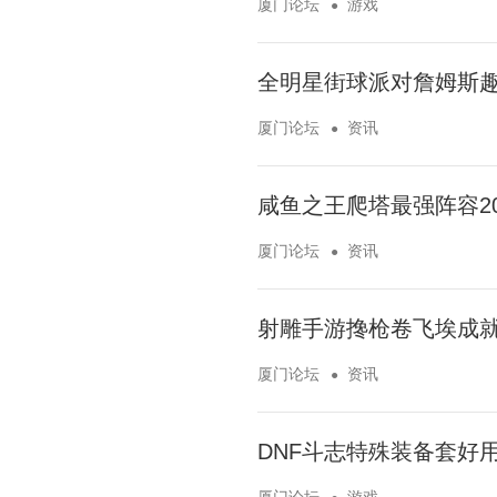
厦门论坛
游戏
全明星街球派对詹姆斯
厦门论坛
资讯
咸鱼之王爬塔最强阵容20
厦门论坛
资讯
射雕手游搀枪卷飞埃成
厦门论坛
资讯
DNF斗志特殊装备套好
厦门论坛
游戏