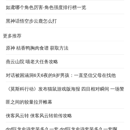
如鸢哪个角色厉害-角色强度排行榜一览
黑神话悟空步云鹿怎么打
更多推荐
原神 桔香鸭胸肉食谱 获取方法
燕云山院 喵老大任务攻略
对话被困涵洞6天6夜的9岁男孩：一直坚信父母在找他
《莫斯科行动》发布猫鼠游戏版海报 四目相对瞬间 一场警
匪之间的较量拉开帷幕
侠客风云转 侠客风云转前传攻略
dnf巨龙史诗套装多久一套 dnf巨龙史诗套装多久一套啊