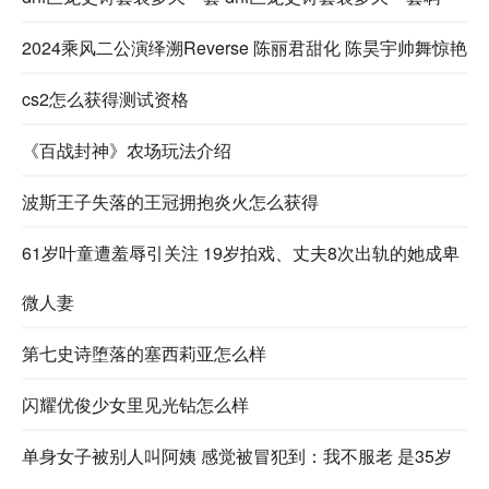
2024乘风二公演绎溯Reverse 陈丽君甜化 陈昊宇帅舞惊艳
cs2怎么获得测试资格
《百战封神》农场玩法介绍
波斯王子失落的王冠拥抱炎火怎么获得
61岁叶童遭羞辱引关注 19岁拍戏、丈夫8次出轨的她成卑
微人妻
第七史诗堕落的塞西莉亚怎么样
闪耀优俊少女里见光钻怎么样
单身女子被别人叫阿姨 感觉被冒犯到：我不服老 是35岁