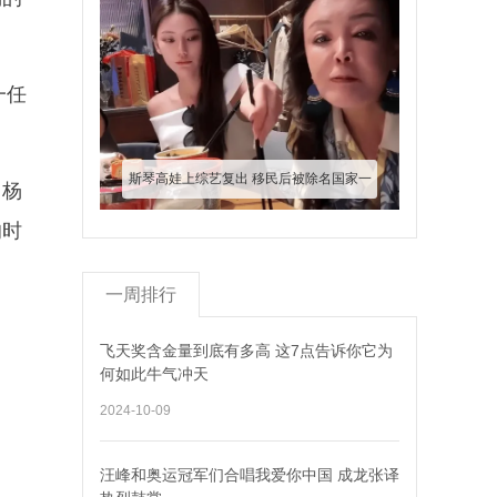
一任
斯琴高娃上综艺复出 移民后被除名国家一
，杨
级演员 儿子入狱老公去世后忙圈钱
的时
一周排行
飞天奖含金量到底有多高 这7点告诉你它为
何如此牛气冲天
2024-10-09
汪峰和奥运冠军们合唱我爱你中国 成龙张译