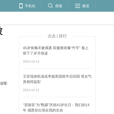
手机站
搜索
频道
被
点击 | 排行
45岁侯佩岑被偶遇 双腿瘦得像“竹竿” 脸上
留下了岁月痕迹
2024-10-13
王菲现身机场送李嫣英国留学后回国 母女气
质相得益彰
8年
2024-10-12
“安陵容”为“甄嬛”庆祝42岁生日：我们的14
年 感恩你出现在我的生命