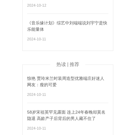
2024-10-12
《音乐缘计划》综艺中刘端端说刘宇宁是快
乐能量体
2024-10-11
热读 | 推荐
惊艳 贾玲米兰时装周造型优雅端庄好迷人
网友：瘦的可爱
2024-10-11
58岁宋祖英罕见露面 连上24年春晚却莫名
隐退 高龄产子后背后的男人藏不住了
2024-10-11