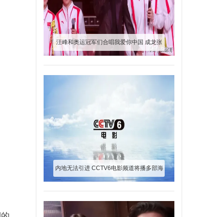
汪峰和奥运冠军们合唱我爱你中国 成龙张
译热烈鼓掌
内地无法引进 CCTV6电影频道将播多部海
外佳片
澜的