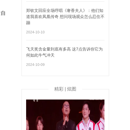
郑钦文回应全场哼唱《奢香夫人》：他们知
发自
道我喜欢凤凰传奇 想问现场观众怎么忍住不
蹦
2024-10-10
飞天奖含金量到底有多高 这7点告诉你它为
何如此牛气冲天
2024-10-09
精彩 | 炫图