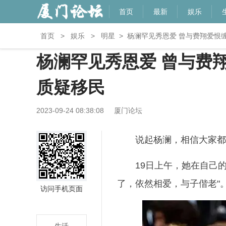
首页
最新
娱乐
首页
>
娱乐
>
明星
>
杨澜罕见秀恩爱 曾与费翔爱恨
杨澜罕见秀恩爱 曾与费
质疑移民
2023-09-24 08:38:08
厦门论坛
说起杨澜，相信大家都
19日上午，她在自己
了，依然相爱，与子偕老"
访问手机页面