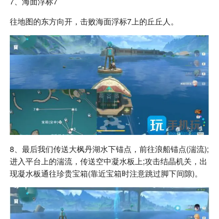
7、海面浮标7
往地图的东方向开，击败海面浮标7上的丘丘人。
8、最后我们传送大枫丹湖水下锚点，前往浪船锚点(湍流);
进入平台上的湍流，传送空中凝水板上;攻击结晶机关，出
现凝水板通往珍贵宝箱(靠近宝箱时注意跳过脚下间隙)。