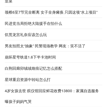
韭菜
颈椎6至7节完全断离 女子全身瘫痪 只因这项“水上项目”
民进党当局拒绝大陆援手在怕什么
饥荒龙宫礼奈应该怎么玩
男友拍照太“抽象” 民警现场教学 网友：笑不活了
崩坏星穹铁道1.6下半卡池时间
白荆回廊卯绒绒烙痕记忆怎么搭配
星球重启资源中转站怎么打
4岁女孩去世 殡仪馆回应鲜花收费13800：家属自选服务
曝孩子妈妈气哭