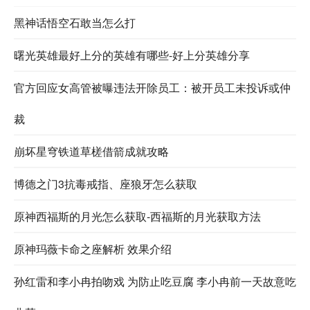
黑神话悟空石敢当怎么打
曙光英雄最好上分的英雄有哪些-好上分英雄分享
官方回应女高管被曝违法开除员工：被开员工未投诉或仲
裁
崩坏星穹铁道草槎借箭成就攻略
博德之门3抗毒戒指、座狼牙怎么获取
原神西福斯的月光怎么获取-西福斯的月光获取方法
原神玛薇卡命之座解析 效果介绍
孙红雷和李小冉拍吻戏 为防止吃豆腐 李小冉前一天故意吃