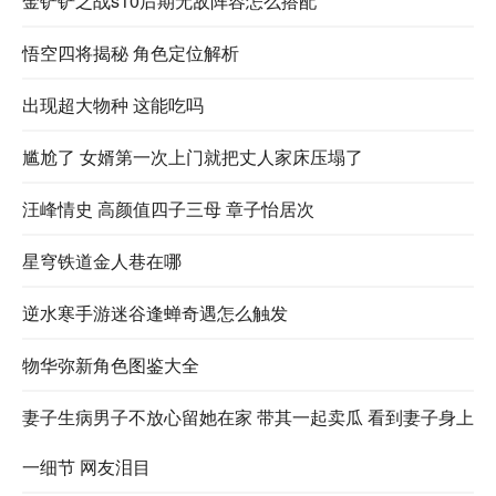
金铲铲之战s10后期无敌阵容怎么搭配
悟空四将揭秘 角色定位解析
出现超大物种 这能吃吗
尴尬了 女婿第一次上门就把丈人家床压塌了
汪峰情史 高颜值四子三母 章子怡居次
星穹铁道金人巷在哪
逆水寒手游迷谷逢蝉奇遇怎么触发
物华弥新角色图鉴大全
妻子生病男子不放心留她在家 带其一起卖瓜 看到妻子身上
一细节 网友泪目